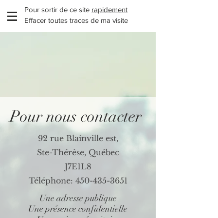
Pour sortir de ce site
rapidement
Effacer toutes traces de ma visite
Pour nous contacter
92 rue Blainville est,
Ste-Thérèse, Québec
J7E1L8
Téléphone:
450-435-3651
Une adresse publique
Une présence confidentielle