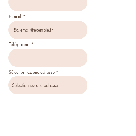
E-mail
Téléphone
Sélectionnez une adresse
Je désire être contacté/e de la façon
suivante:
*
Par téléphone
Par courriel
courrier postale
Votre implication:
*